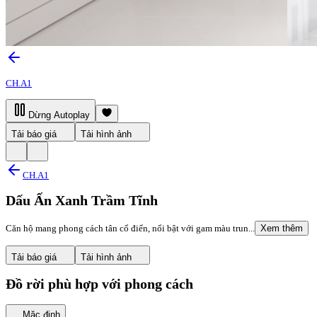
CH.A1
Dừng Autoplay
Tải báo giá
Tải hình ảnh
CH.A1
Dấu Ấn Xanh Trầm Tĩnh
Căn hộ mang phong cách tân cổ điển, nổi bật với gam màu trun...
Xem thêm
Tải báo giá
Tải hình ảnh
Đồ rời phù hợp với phong cách
Mặc định