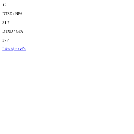
12
DTSD / NFA
31.7
DTXD / GFA
37.4
Liên hệ tư vấn