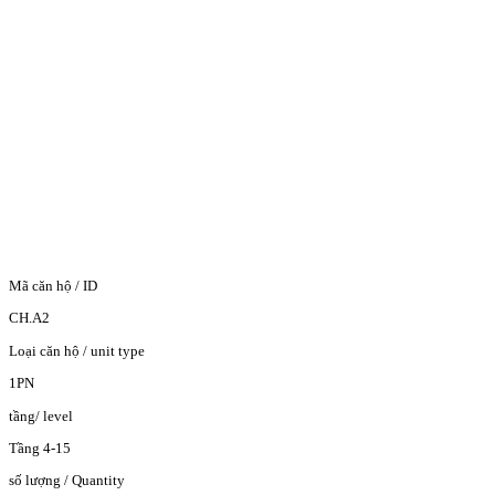
Mã căn hộ / ID
CH.A2
Loại căn hộ / unit type
1PN
tầng/ level
Tầng 4-15
số lượng / Quantity