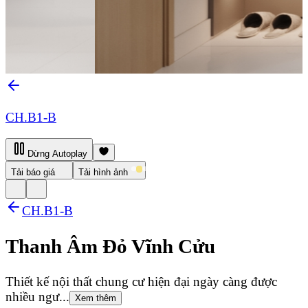
CH.B1-B
Dừng Autoplay
Tải báo giá
Tải hình ảnh
CH.B1-B
Thanh Âm Đỏ Vĩnh Cửu
Thiết kế nội thất chung cư hiện đại ngày càng được
nhiều ngư...
Xem thêm