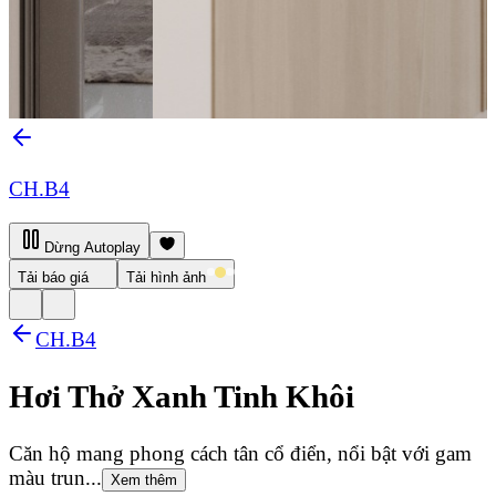
CH.B4
Dừng Autoplay
Tải báo giá
Tải hình ảnh
CH.B4
Hơi Thở Xanh Tinh Khôi
Căn hộ mang phong cách tân cổ điển, nổi bật với gam
màu trun...
Xem thêm