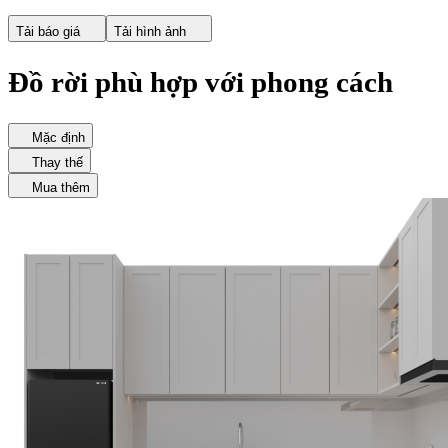
Tải báo giá
Tải hình ảnh
Đồ rời phù hợp với phong cách
Mặc định
Thay thế
Mua thêm