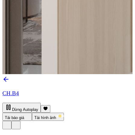
CH.B4
Dừng Autoplay
Tải báo giá
Tải hình ảnh