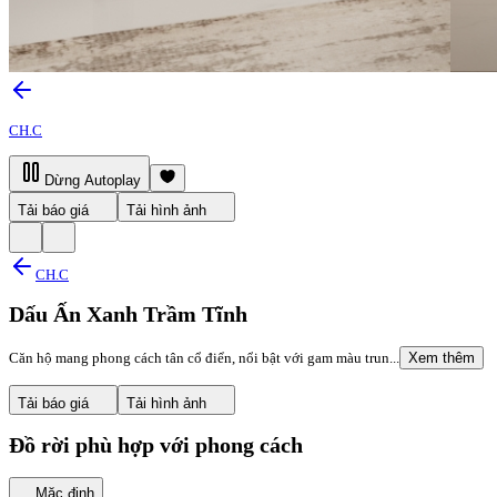
CH.C
Dừng Autoplay
Tải báo giá
Tải hình ảnh
CH.C
Dấu Ấn Xanh Trầm Tĩnh
Căn hộ mang phong cách tân cổ điển, nổi bật với gam màu trun...
Xem thêm
Tải báo giá
Tải hình ảnh
Đồ rời phù hợp với phong cách
Mặc định