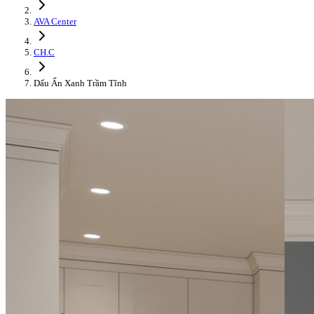
AVA Center
CH.C
Dấu Ấn Xanh Trầm Tĩnh