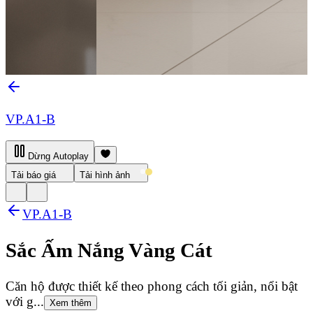
VP.A1-B
Dừng Autoplay
Tải báo giá
Tải hình ảnh
VP.A1-B
Sắc Ấm Nắng Vàng Cát
Căn hộ được thiết kế theo phong cách tối giản, nổi bật
với g...
Xem thêm