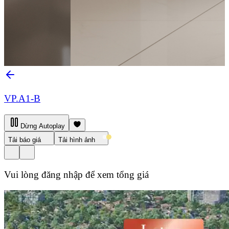
VP.A1-B
Dừng Autoplay
Tải báo giá
Tải hình ảnh
Vui lòng đăng nhập để xem tổng giá