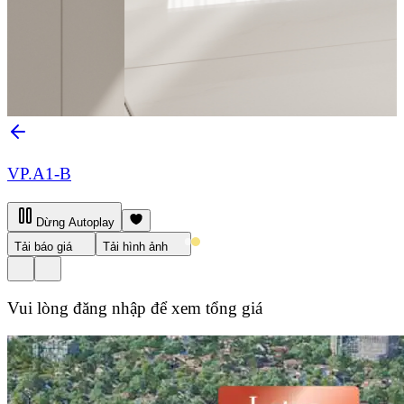
VP.A1-B
Dừng Autoplay
Tải báo giá
Tải hình ảnh
Vui lòng đăng nhập để xem tổng giá