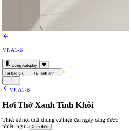
VP.A1-B
Dừng Autoplay
Tải báo giá
Tải hình ảnh
VP.A1-B
Hơi Thở Xanh Tinh Khôi
Thiết kế nội thất chung cư hiện đại ngày càng được
nhiều ngư...
Xem thêm