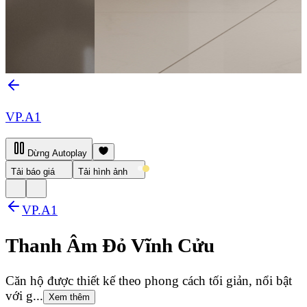
VP.A1
Dừng Autoplay
Tải báo giá
Tải hình ảnh
VP.A1
Thanh Âm Đỏ Vĩnh Cửu
Căn hộ được thiết kế theo phong cách tối giản, nổi bật
với g...
Xem thêm