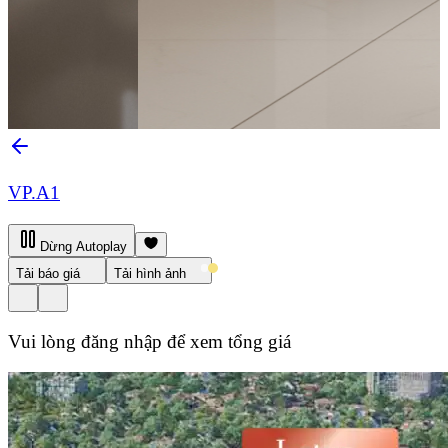
VP.A1
Dừng Autoplay
Tải báo giá
Tải hình ảnh
Vui lòng đăng nhập để xem tổng giá