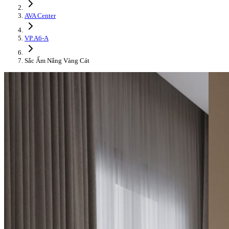
AVA Center
VP.A6-A
Sắc Ấm Nắng Vàng Cát