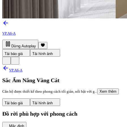
VP.A6-A
Dừng Autoplay
Tải báo giá
Tải hình ảnh
VP.A6-A
Sắc Ấm Nắng Vàng Cát
Căn hộ được thiết kế theo phong cách tối giản, nổi bật với g...
Xem thêm
Tải báo giá
Tải hình ảnh
Đồ rời phù hợp với phong cách
Mặc định