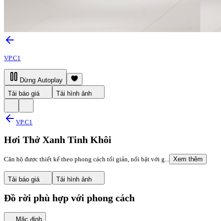
VP.C1
Dừng Autoplay
Tải báo giá
Tải hình ảnh
VP.C1
Hơi Thở Xanh Tinh Khôi
Căn hộ được thiết kế theo phong cách tối giản, nổi bật với g...
Xem thêm
Tải báo giá
Tải hình ảnh
Đồ rời phù hợp với phong cách
Mặc định