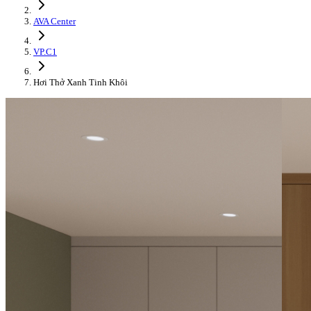
AVA Center
VP.C1
Hơi Thở Xanh Tinh Khôi