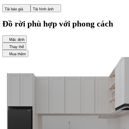
Tải báo giá
Tải hình ảnh
Đồ rời phù hợp với phong cách
Mặc định
Thay thế
Mua thêm