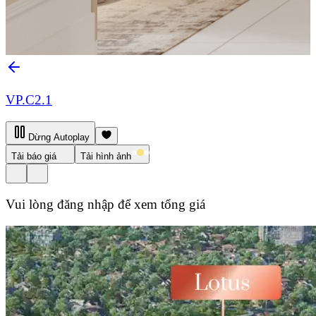
VP.C2.1
Dừng Autoplay
Tải báo giá
Tải hình ảnh
Vui lòng đăng nhập để xem tổng giá