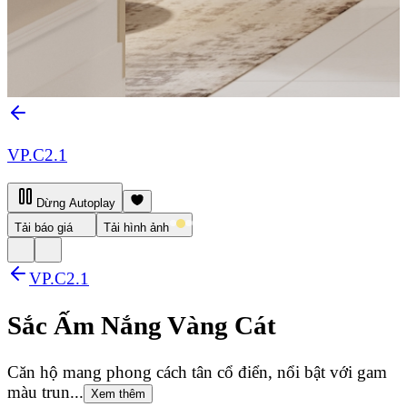
VP.C2.1
Dừng Autoplay
Tải báo giá
Tải hình ảnh
VP.C2.1
Sắc Ấm Nắng Vàng Cát
Căn hộ mang phong cách tân cổ điển, nổi bật với gam
màu trun...
Xem thêm