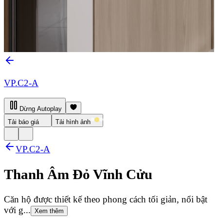
VP.C2-A
Dừng Autoplay
Tải báo giá
Tải hình ảnh
VP.C2-A
Thanh Âm Đỏ Vĩnh Cửu
Căn hộ được thiết kế theo phong cách tối giản, nổi bật
với g...
Xem thêm