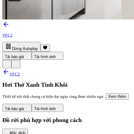
VP.C2
Dừng Autoplay
Tải báo giá
Tải hình ảnh
VP.C2
Hơi Thở Xanh Tinh Khôi
Thiết kế nội thất chung cư hiện đại ngày càng được nhiều ngư...
Xem thêm
Tải báo giá
Tải hình ảnh
Đồ rời phù hợp với phong cách
Mặc định