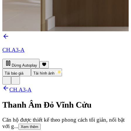
CH.A3-A
Dừng Autoplay
Tải báo giá
Tải hình ảnh
CH.A3-A
Thanh Âm Đỏ Vĩnh Cửu
Căn hộ được thiết kế theo phong cách tối giản, nổi bật
với g...
Xem thêm