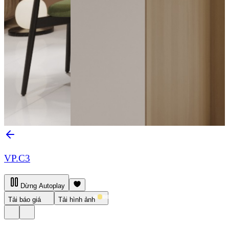
VP.C3
Dừng Autoplay
Tải báo giá
Tải hình ảnh