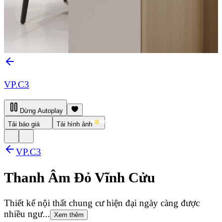
VP.C3
Dừng Autoplay
Tải báo giá
Tải hình ảnh
VP.C3
Thanh Âm Đỏ Vĩnh Cửu
Thiết kế nội thất chung cư hiện đại ngày càng được
nhiều ngư...
Xem thêm